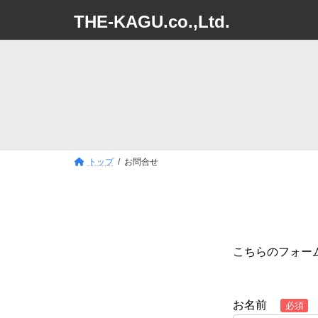
コ
ナ
THE-KAGU.co.,Ltd.
ン
ビ
テ
ゲ
ン
ー
ツ
シ
へ
ョ
ス
ン
キ
に
ッ
移
プ
動
トップ
お問合せ
こちらのフォー
お名前
必須